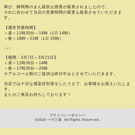
再び、静岡県のまん延防止措置が延長されましたので、
それに合わせて当店の営業時間の変更も延長させていただきま
す。
【通常営業時間】
＜昼＞11時30分～14時（LO 14時）
＜夜＞18時～21時（LO 20時）
↓↓↓
【期間：3月7日～3月21日】
＜昼＞11時30分～14時
＜夜＞17時30分～20時
※アルコール類のご提供は終日中止とさせていただきます。
当店では十分な感染症対策をしたうえで、お客様をお迎えいたしま
す。
またのご来店お待ちしております！
プライバシーポリシー
1
©2026
一汁三菜
. All Rights Reserved.