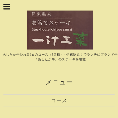
あしたか牛ひれ200ｇのコース（1名様） - 伊東駅近くでランチにブランド牛
「あしたか牛」のステーキを堪能
メニュー
コース